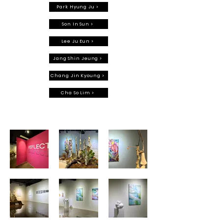
의 방에서 자신만의 독특한 세계를 펼친다. 일상의 관계 맺
Park Hyung Ju >
lol: Containing play and humor

음으로 일어나는 충돌들을 예술이라는 감각적 행위로 승
Flow: Draws a connected landscape which is not 
Son In Sun >
화시키는 과정에서 버려두었던 ‘나’를 찾고 미시적이며 동
seperated.

시에 거시적인 시각과 사고를 넘나들며 ‘나’로서 살아가는
Lee Ju Eun >
삶을 탐닉해본다.
It examines the point where oppression and 
Jang Shin Jeung >
regulation implemented by the logic of power in the 
process of artistic action are related to the 
Chang Jin Kyoung >
individual. In the process of socialization, I adapt to 
Cha So Lim >
the formalized and hardened framework of ideas, 
but I constantly encounter an object that stabs me 
repeatedly. Recognize this and face it. Rather than 
being alienated, I observe and shine on the world 
from the perspective of the artist's individual in 
order to revive myself, who turned away to survive in 
the group with recognition and praise.

[REFLECT Dream​​·Death·Self·Day·Island·lol·Flow]  The 
seven artists dismantle each object in their own 
way and solve it in their own language to create 
their own unique world in the artist's room that no 