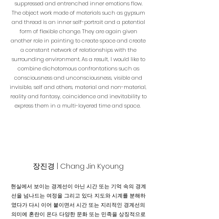
suppressed and entrenched inner emotions flow.
The object work made of materials such as gypsum
and thread is an inner self-portrait and a potential
form of flexible change. They are again given
another role in painting to create space and create
a constant network of relationships with the
surrounding environment. As a result, I would like to
combine dichotomous confrontations such as
consciousness and unconsciousness, visible and
invisible, self and others, material and non-material,
reality and fantasy, coincidence and inevitability to
express them in a multi-layered time and space.
​장진경
| Chang Jin Kyoung
현실에서 보이는 경계선이 아닌 시간 또는 기억 속의 경계
선을 넘나드는 여정을 그리고 있다. 지도와 시계를 분해하
였다가 다시 이어 붙이면서 시간 또는 지리적인 경계선의
의미에 혼란이 온다. 다양한 문화 또는 민족을 상징적으로