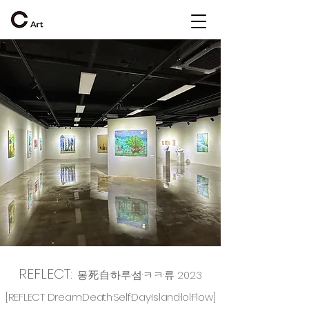
REFLECT:
몽·死·自·하루·섬·ㅋㅋ·류 2023
[REFLECT Dream·Death·Self·Day·Island·lol·Flow]