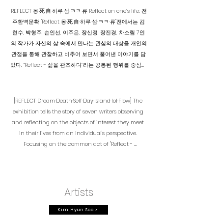
REFLECT 몽·死·自·하루·섬·ㅋㅋ·류 Reflect on one’s life: 전
주한벽문확 "Reflect 몽·死·自·하루·섬·ㅋㅋ·류"전에서는 김
현수, 박형주, 손인선, 이주은, 장신정, 장진경, 차소림 7인
의 작가가 자신의 삶 속에서 만나는 관심의 대상을 개인의
관점을 통해 관찰하고 비추어 보면서 풀어낸 이야기를 담
았다. “Reflect - 삶을 관조하다”라는 공통된 행위를 중심으
로 '몽 死 自 하루 섬 ㅋㅋ 류'라는 개별 코드를 제시한다. 몽:
시공을 넘나드는 꿈을 꾸고, 死: 죽음을 통해 삶의 본질을
살피며, 自: 스스로 관계하여 구축되어지고, 하루 속 ‘지금,
[REFLECT Dream​​·Death·Self·Day·Island·lol·Flow] The 
여기’에 집중하며, 섬을 마주하고, ㅋㅋ: 놀이와 해학을 담
exhibition tells the story of seven writers observing 
아내고, 류: 단절이 아닌 연결되어 흐르는 풍경을 그린다.
and reflecting on the objects of interest they meet 
예술행위 과정에서 힘의 논리에 의해 이행되어지는 억압
in their lives from an individual's perspective. 
과 규제가 개인과 관계 되어지는 지점을 관조한다. 사회화
Focusing on the common act of "Reflect - 
과정에서 정형화되고 굳어진 관념의 틀에 순응해보지만
contemplating life," we present a separate code 
끊임없이 반복적으로 나를 찌르는 대상을 만나게 된다. 이
called [Dream · Death · Day Island · lol · Flow] 

를 인지하고 직시한다. 소외당하기보다는 인정과 칭찬을
Dream: Dreaming across time and space 

받으며 무리 속에서 생존하고자 외면한 ‘나’를 회생시키기
Death: Examining the nature of life through death 

Artists
위해 작가 개인의 관점으로 세상을 관찰하고 비추어 본다.
Self: Built in self-relationship, 

전 작가 7인은 각자의 대상을 나름의 방식으로 해체시
Day:focusing on 'now, here' in the day 

Kim Hyun Soo >
키고 자신의 언어로 풀어 어느 누구도 침범하지 않는 작가
Island: Facing the island, 
