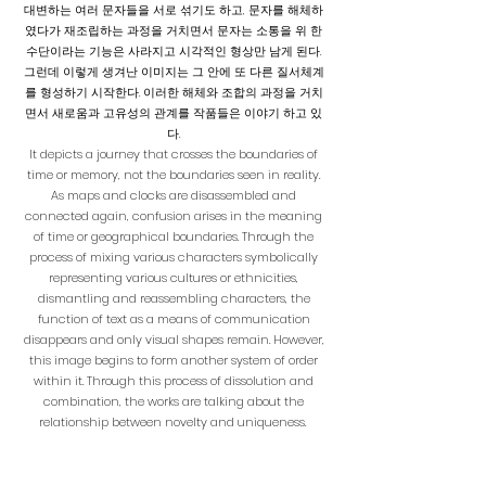
대변하는 여러 문자들을 서로 섞기도 하고, 문자를 해체하
였다가 재조립하는 과정을 거치면서 문자는 소통을 위 한
수단이라는 기능은 사라지고 시각적인 형상만 남게 된다.
그런데 이렇게 생겨난 이미지는 그 안에 또 다른 질서체계
를 형성하기 시작한다. 이러한 해체와 조합의 과정을 거치
면서 새로움과 고유성의 관계를 작품들은 이야기 하고 있
다.
It depicts a journey that crosses the boundaries of
time or memory, not the boundaries seen in reality.
As maps and clocks are disassembled and
connected again, confusion arises in the meaning
of time or geographical boundaries. Through the
process of mixing various characters symbolically
representing various cultures or ethnicities,
dismantling and reassembling characters, the
function of text as a means of communication
disappears and only visual shapes remain. However,
this image begins to form another system of order
within it. Through this process of dissolution and
combination, the works are talking about the
relationship between novelty and uniqueness.